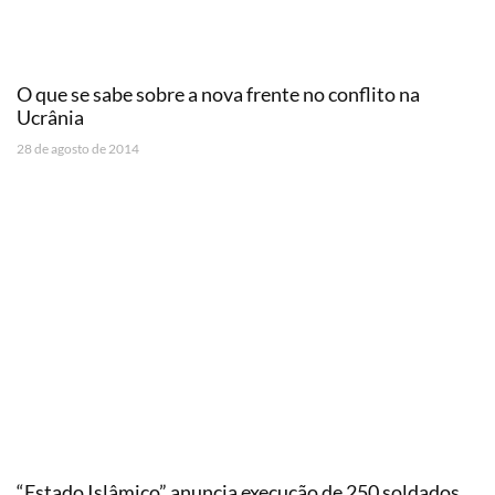
O que se sabe sobre a nova frente no conflito na
Ucrânia
28 de agosto de 2014
“Estado Islâmico” anuncia execução de 250 soldados