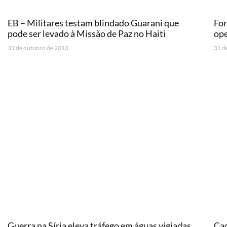
EB – Militares testam blindado Guarani que
Fo
pode ser levado à Missão de Paz no Haiti
op
31 de outubro de 2013
31 d
Guerra na Síria eleva tráfego em águas vigiadas
Caç