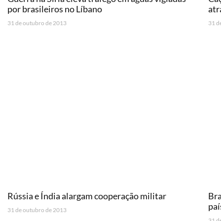
por brasileiros no Líbano
atr
31 de outubro de 2013
31 d
Rússia e Índia alargam cooperação militar
Bra
paí
31 de outubro de 2013
31 d