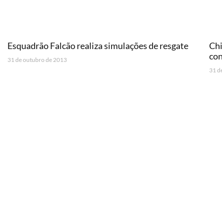
Esquadrão Falcão realiza simulações de resgate
Chi
con
31 de outubro de 2013
31 d