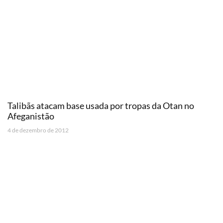
Talibãs atacam base usada por tropas da Otan no
Afeganistão
4 de dezembro de 2012